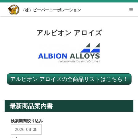
Desktop View
（株）ビーバーコーポレーション
Tog
nav
アルビオン アロイズ
アルビオン アロイズの全商品リストはこちら！
最新商品案内書
検索期間絞り込み