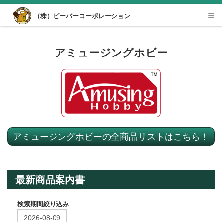
Desktop View
（株）ビーバーコーポレーション
Tog
nav
アミュージングホビー
アミュージングホビーの全商品リストはこちら！
最新商品案内書
検索期間絞り込み