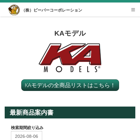
Desktop View
（株）ビーバーコーポレーション
Tog
nav
KAモデル
KAモデルの全商品リストはこちら！
最新商品案内書
検索期間絞り込み