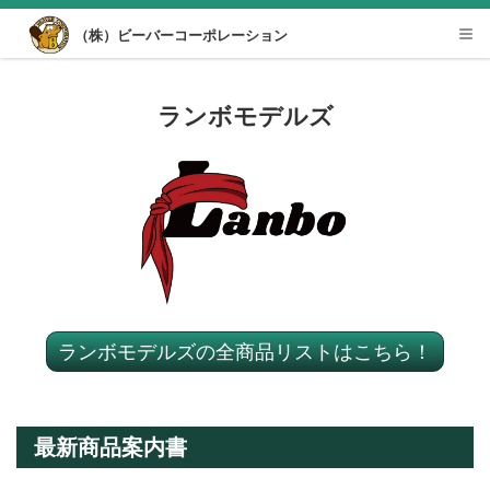
Desktop View
（株）ビーバーコーポレーション
Tog
nav
ランボモデルズ
ランボモデルズの全商品リストはこちら！
最新商品案内書