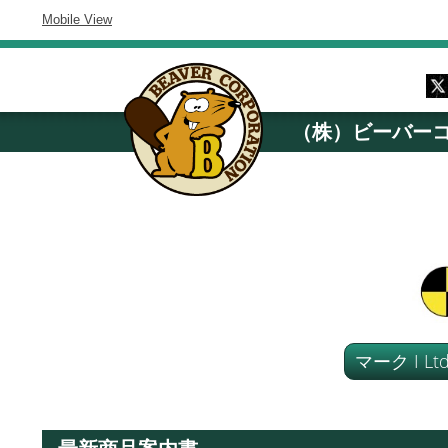
Mobile View
（株）ビーバー
マーク I 