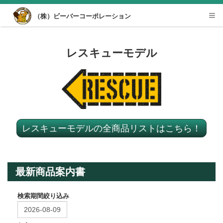
Desktop View
（株）ビーバーコーポレーション
Tog
nav
レスキューモデル
レスキューモデルの全商品リストはこちら！
最新商品案内書
検索期間絞り込み