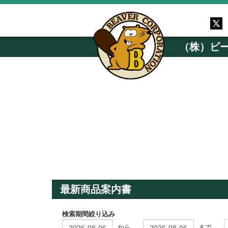
（株）ビ
最新商品案内書
検索期間絞り込み
から
まで