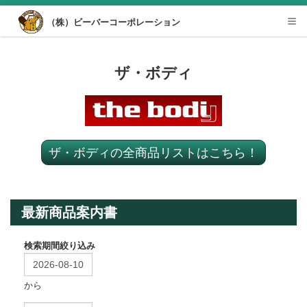
Desktop View
（株）ビーバーコーポレーション
Tog
nav
ザ・ボディ
ザ・ボディの全商品リストはこちら！
最新商品案内書
検索期間絞り込み
から