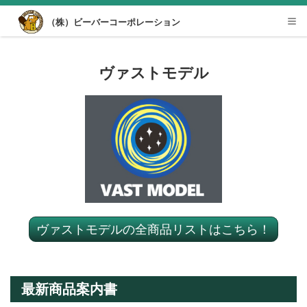
Desktop View
（株）ビーバーコーポレーション
Tog
nav
ヴァストモデル
ヴァストモデルの全商品リストはこちら！
最新商品案内書