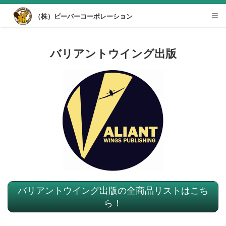
Desktop View
（株）ビーバーコーポレーション
Tog
nav
バリアントウイング出版
バリアントウイング出版の全商品リストはこち
ら！