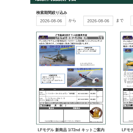
検索期間絞り込み
から
まで
LFモデル 新商品 1/72nd キットご案内
LFモデ