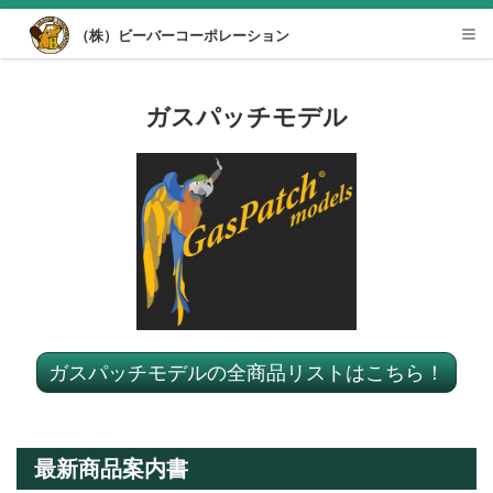
Desktop View
（株）ビーバーコーポレーション
Tog
nav
ガスパッチモデル
ガスパッチモデルの全商品リストはこちら！
最新商品案内書