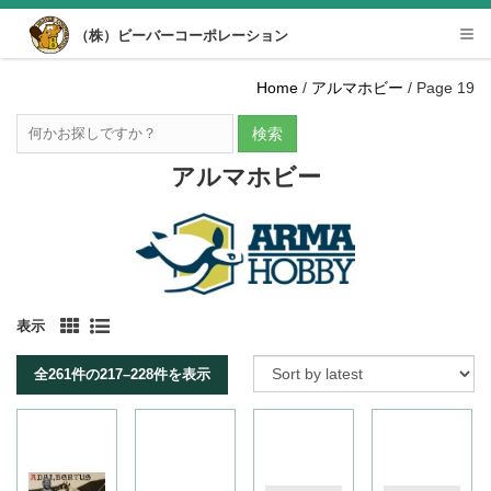
Desktop View
（株）ビーバーコーポレーション
Tog
nav
Home
/
アルマホビー
/ Page 19
検索
アルマホビー
表示
全261件の217–228件を表示