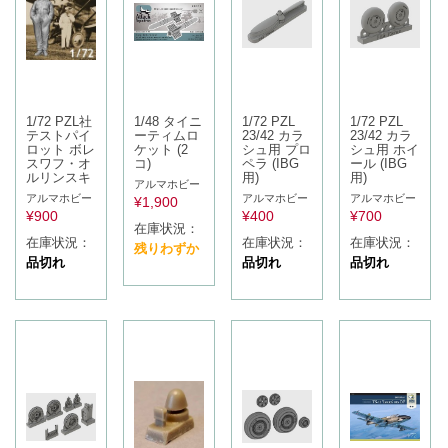
1/72 PZL社
1/48 タイニ
1/72 PZL
1/72 PZL
テストパイ
ーティムロ
23/42 カラ
23/42 カラ
ロット ボレ
ケット (2
シュ用 プロ
シュ用 ホイ
スワフ・オ
コ)
ペラ (IBG
ール (IBG
ルリンスキ
用)
用)
アルマホビー
アルマホビー
アルマホビー
アルマホビー
¥
1,900
¥
900
¥
400
¥
700
在庫状況：
在庫状況：
在庫状況：
在庫状況：
残りわずか
品切れ
品切れ
品切れ