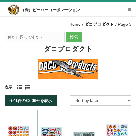
Desktop View
（株）ビーバーコーポレーション
Tog
nav
Home
/
ダコプロダクト
/ Page 3
検索
ダコプロダクト
表示
全41件の25–36件を表示