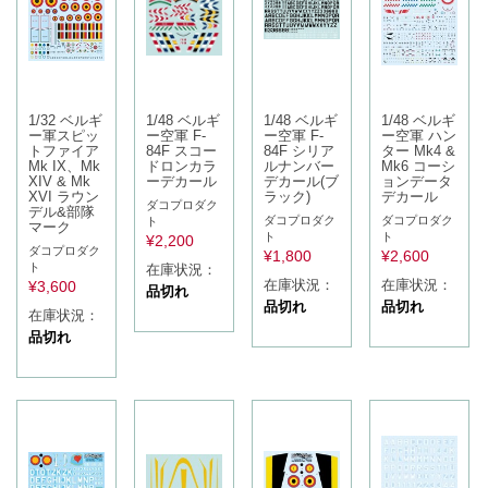
1/32 ベルギ
1/48 ベルギ
1/48 ベルギ
1/48 ベルギ
ー軍スピッ
ー空軍 F-
ー空軍 F-
ー空軍 ハン
トファイア
84F スコー
84F シリア
ター Mk4 &
Mk IX、Mk
ドロンカラ
ルナンバー
Mk6 コーシ
XIV & Mk
ーデカール
デカール(ブ
ョンデータ
XVI ラウン
ラック)
デカール
ダコプロダク
デル&部隊
ダコプロダク
ダコプロダク
ト
マーク
ト
ト
¥
2,200
ダコプロダク
¥
1,800
¥
2,600
ト
在庫状況：
在庫状況：
在庫状況：
¥
3,600
品切れ
品切れ
品切れ
在庫状況：
品切れ