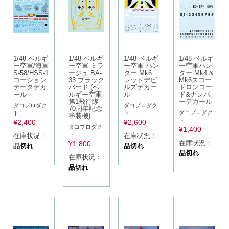
1/48 ベルギ
1/48 ベルギ
1/48 ベルギ
1/48 ベルギ
ー空軍/海軍
ー空軍 ミラ
ー空軍 ハン
ー空軍ハン
S-58/HSS-1
ージュ BA-
ター Mk6
ター Mk4 &
コーション
33 ブラック
レッドデビ
Mk6スコー
データデカ
バード (ベ
ルズデカー
ドロンコー
ール
ルギー空軍
ル
ド&ナンバ
第1飛行隊
ーデカール
ダコプロダク
ダコプロダク
70周年記念
ダコプロダク
ト
ト
塗装機)
ト
¥
2,400
¥
2,600
ダコプロダク
¥
1,400
ト
在庫状況：
在庫状況：
在庫状況：
¥
1,800
品切れ
品切れ
品切れ
在庫状況：
品切れ