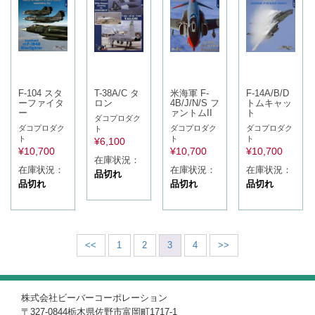
F-104 スタ
T-38A/C タ
米海軍 F-
F-14A/B/D
ーファイタ
ロン
4B/J/N/S フ
トムキャッ
ー
ァントムII
ト
ダコプロダク
ダコプロダク
ダコプロダク
ダコプロダク
ト
ト
ト
ト
¥
6,100
¥
10,700
¥
10,700
¥
10,700
在庫状況：
在庫状況：
在庫状況：
在庫状況：
品切れ
品切れ
品切れ
品切れ
<<
1
2
3
4
>>
株式会社ビーバーコーポレーション
〒327-0844栃木県佐野市富岡町1717-1