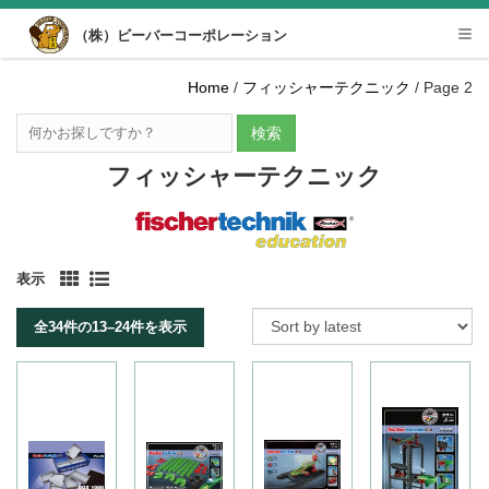
Desktop View
（株）ビーバーコーポレーション
Tog
nav
Home
/
フィッシャーテクニック
/ Page 2
検索
フィッシャーテクニック
表示
全34件の13–24件を表示