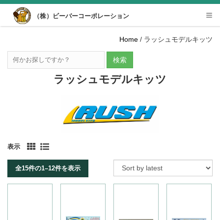
Desktop View
（株）ビーバーコーポレーション
Tog
nav
Home
/ ラッシュモデルキッツ
検索
ラッシュモデルキッツ
表示
全15件の1–12件を表示