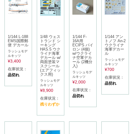
1/144 L-188
1/48 ウェス
1/144 F-
1/144 アン
EMS国際郵
トランド シ
16A用
トノフ An-2
便 デカール
ーキング
ECIPS パイ
ウクライナ
HAS.5 ウク
ロン (4個)
海軍デカー
ラッシュモデ
ライナ海軍
w/ウクライ
ル
ルキッツ
デカール w/
ナ空軍デカ
ラッシュモデ
¥
3,400
両面塗装マ
ール (2機分
ルキッツ
スクシール
入)
在庫状況：
¥
700
(エアフィッ
ラッシュモデ
クス用)
品切れ
ルキッツ
在庫状況：
ラッシュモデ
¥
2,000
品切れ
ルキッツ
在庫状況：
¥
8,900
品切れ
在庫状況：
残りわずか