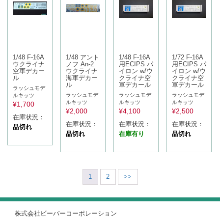
1/48 F-16A
1/48 アント
1/48 F-16A
1/72 F-16A
ウクライナ
ノフ An-2
用ECIPS パ
用ECIPS パ
空軍デカー
ウクライナ
イロン w/ウ
イロン w/ウ
ル
海軍デカー
クライナ空
クライナ空
ル
軍デカール
軍デカール
ラッシュモデ
ラッシュモデ
ラッシュモデ
ラッシュモデ
ルキッツ
ルキッツ
ルキッツ
ルキッツ
¥
1,700
¥
2,000
¥
4,100
¥
2,500
在庫状況：
在庫状況：
在庫状況：
在庫状況：
品切れ
品切れ
在庫有り
品切れ
1
2
>>
株式会社ビーバーコーポレーション