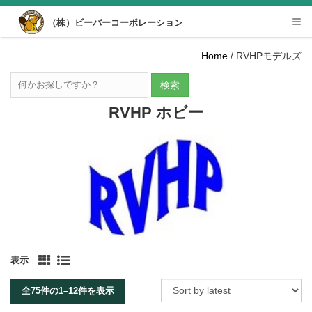
Desktop View
（株）ビーバーコーポレーション
Tog
nav
Home
/ RVHPモデルズ
検索
RVHP ホビー
表示
全75件の1–12件を表示