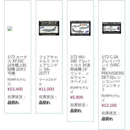
1/72 カーチ
フェアチャ
1/72 HU-
1/72 C-2A
ス XF15C
イルド スウ
16B アルバ
グレイハウ
試作艦上戦
ェアリンゲ
トロス 対潜
ンド (VRC-
闘機 試作1
ン SA-
哨戒機 (ギ
30
号機
227TT
リシャ、ノ
PROVIDERS
ルウェー、
DET-5)レジ
RVHPモデル
マーク1モデ
スペイン)
ンコンバー
ズ
ル
ジョンキッ
RVHPモデル
¥
13,400
¥
11,000
ト
ズ
RVHPモデル
在庫状況：
在庫状況：
¥
5,800
ズ
品切れ
品切れ
在庫状況：
¥
13,100
品切れ
在庫状況：
品切れ