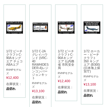
1/72 ビーチ
1/72 C-2A
1/72 ビーチ
1/72 ホーカ
クラフトC-
グレイハウ
クラフトC-
ー・ビーチ
90Aキング
ンド (VRC-
90Aキング
クラフト
エア チェコ
40
エア 仏内務
350 キング
ABAエア
RAWHIDES
省 市民安全
エア (B300)
DER-4)レジ
局
(日本海上保
RVHPモデル
ンコンバー
安庁)
RVHPモデル
ズ
ジョンキッ
RVHPモデル
ズ
¥
12,400
ト
ズ
¥
12,400
RVHPモデル
在庫状況：
¥
13,100
ズ
在庫状況：
品切れ
在庫状況：
¥
13,100
品切れ
品切れ
在庫状況：
品切れ