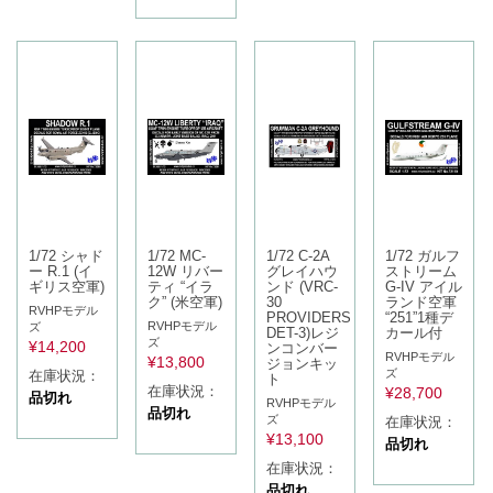
1/72 シャド
1/72 MC-
1/72 C-2A
1/72 ガルフ
ー R.1 (イ
12W リバー
グレイハウ
ストリーム
ギリス空軍)
ティ “イラ
ンド (VRC-
G-IV アイル
ク” (米空軍)
30
ランド空軍
RVHPモデル
PROVIDERS
“251”1種デ
RVHPモデル
ズ
DET-3)レジ
カール付
ズ
¥
14,200
ンコンバー
RVHPモデル
¥
13,800
ジョンキッ
ズ
在庫状況：
ト
在庫状況：
¥
28,700
品切れ
RVHPモデル
品切れ
ズ
在庫状況：
¥
13,100
品切れ
在庫状況：
品切れ