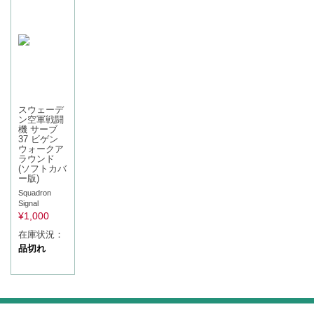
スウェーデ
ン空軍戦闘
機 サーブ
37 ビゲン
ウォークア
ラウンド
(ソフトカバ
ー版)
Squadron
Signal
¥
1,000
在庫状況：
品切れ