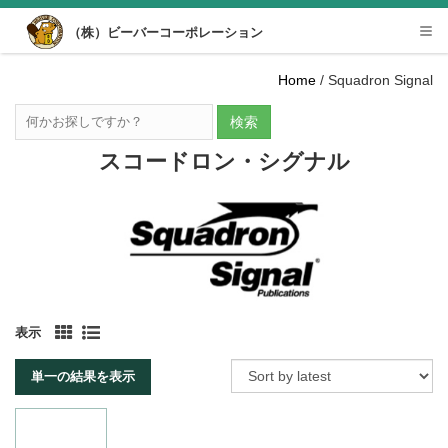
Desktop View
（株）ビーバーコーポレーション
Tog
nav
Home
/ Squadron Signal
検索
スコードロン・シグナル
表示
単一の結果を表示