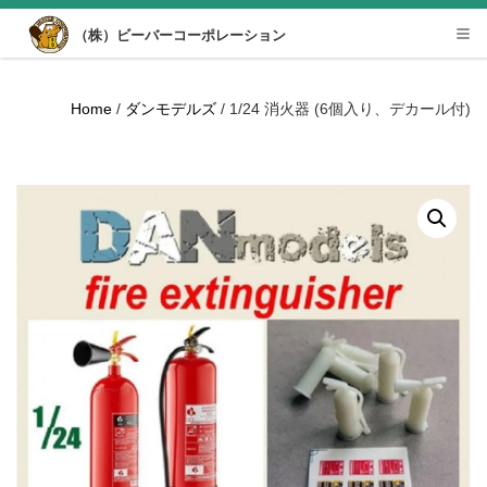
Desktop View
（株）ビーバーコーポレーション
Tog
nav
Home
/
ダンモデルズ
/ 1/24 消火器 (6個入り、デカール付)