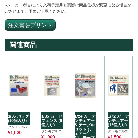
※メーカー都合により入荷予定月と実際の商品仕様が変更になる場合が
ございます。予めご了承ください。
注文書をプリント
関連商品
1/35 バッグ
1/35 ガード
1/24 ガーデ
1/72 ガーデ
(10個入り)
フェンス (6
ンチェアー
ンチェアー
個入り)
& テーブル
(12個入り)
ダンモデルズ
セット (チ
ダンモデルズ
ダンモデルズ
¥
1,800
ェアー4
¥
1,900
¥
1,500
個、テーブ