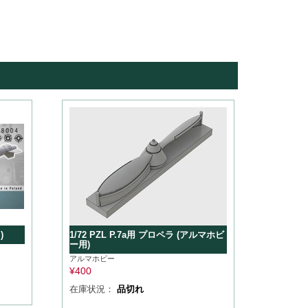
)
1/72 PZL P.7a用 プロペラ (アルマホビ
ー用)
アルマホビー
¥
400
在庫状況：
品切れ