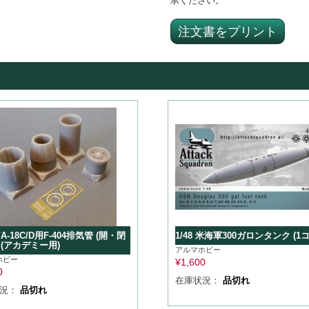
承ください。
注文書をプリント
F/A-18C/D用F-404排気管 (開・閉
1/48 米海軍300ガロンタンク (1コ
 (アカデミー用)
アルマホビー
ホビー
¥
1,600
0
在庫状況：
品切れ
状況：
品切れ