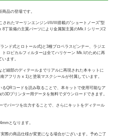
新商品の登場です。
されたマーリンエンジンI/II/III搭載の”ショートノーズ”型
x 8丁装備の主翼パーツにより金属製主翼のMk.I シリーズ2
ランド式とロトール式)と3種プロペラスピンナー、ラジエ
トロピカルフィルターは全てハリケーン Mk.Iのために再
ています。
など細部のディテールまでリアルに再現された本キットに
2、南アフリカ x 1)と塗装マスクシールが付属しています。
いるQRコードを読み取ることで、本キットで使用可能なア
)の3Dプリンター用データを無料でダウンロードできます。
ターでパーツを出力することで、さらにキットをディテール
54mmとなります。
と実際の商品仕様が変更になる場合がございます。予めご了