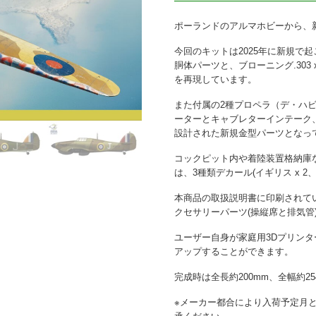
ポーランドのアルマホビーから、
今回のキットは2025年に新規で起こ
胴体パーツと、ブローニング.303 
を再現しています。
また付属の2種プロペラ（デ・ハビ
ーターとキャブレターインテーク、
設計された新規金型パーツとなっ
コックピット内や着陸装置格納庫
は、3種類デカール(イギリス x 
本商品の取扱説明書に印刷されて
クセサリーパーツ(操縦席と排気管
ユーザー自身が家庭用3Dプリン
アップすることができます。
完成時は全長約200mm、全幅約2
※メーカー都合により入荷予定月