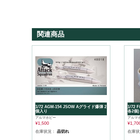
関連商品
1/72 AGM-154 JSOW Aグライド爆弾 2
1/72 
個入り
各2個)
アルマホビー
アルマ
¥
1,500
¥
1,70
在庫状況：
品切れ
在庫