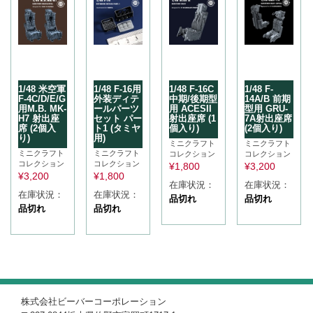
1/48 米空軍
1/48 F-16用
1/48 F-16C
1/48 F-
F-4C/D/E/G
外装ディテ
中期/後期型
14A/B 前期
用M.B. MK-
ールパーツ
用 ACESII
型用 GRU-
H7 射出座
セット パー
射出座席 (1
7A射出座席
席 (2個入
ト1 (タミヤ
個入り)
(2個入り)
り)
用)
ミニクラフト
ミニクラフト
ミニクラフト
ミニクラフト
コレクション
コレクション
コレクション
コレクション
¥
1,800
¥
3,200
¥
3,200
¥
1,800
在庫状況：
在庫状況：
在庫状況：
在庫状況：
品切れ
品切れ
品切れ
品切れ
株式会社ビーバーコーポレーション