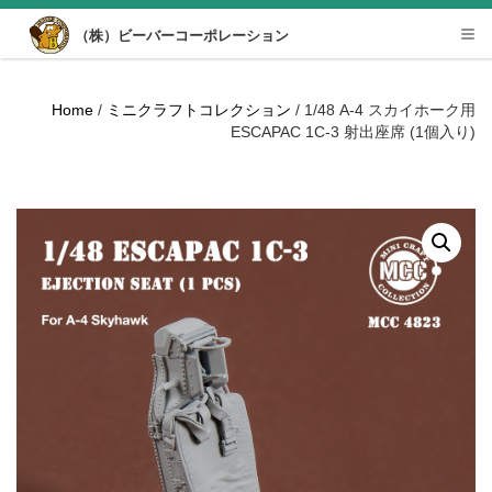
Desktop View
（株）ビーバーコーポレーション
Tog
nav
Home
/
ミニクラフトコレクション
/ 1/48 A-4 スカイホーク用
ESCAPAC 1C-3 射出座席 (1個入り)