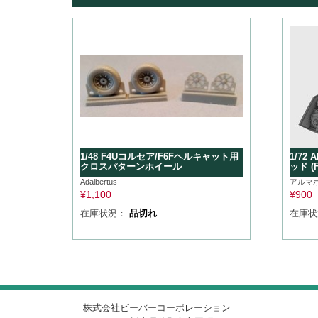
1/48 F4Uコルセア/F6Fヘルキャット用
1/72
クロスパターンホイール
ッド (F
Adalbertus
アルマ
¥
1,100
¥
900
在庫状況：
品切れ
在庫
株式会社ビーバーコーポレーション