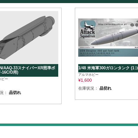
 AN/AAQ-33スナイパーXR照準ポ
1/48 米海軍300ガロンタンク (1コ
-16C/D用)
アルマホビー
ホビー
¥
1,600
在庫状況：
品切れ
状況：
品切れ