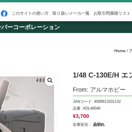
このサイトの使い方
取り扱いメーカ一覧
お取引問屋様リスト
ーバーコーポレーション
Home
/
1/48 C-130E
From: アルマホビー
JANコード: 4589913201132
品番:
ADL48046
¥
3,700
在庫状況：
品切れ