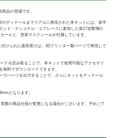
新商品の登場です。
部のディテールまでリアルに再現された本キットには、派手
ブランド・ナショナル・エアレースに参加した第27追撃飛行
デカールと、塗装マスクシールが付属しています。
下に付けられた薬莢受けは、3Dプリンター製パーツで再現して
コードを読み取ることで、本キットで使用可能なアクセサリ
タを無料でダウンロードできます。
ターでパーツを出力することで、さらにキットをディテール
58mmとなります。
と実際の商品仕様が変更になる場合がございます。予めご了