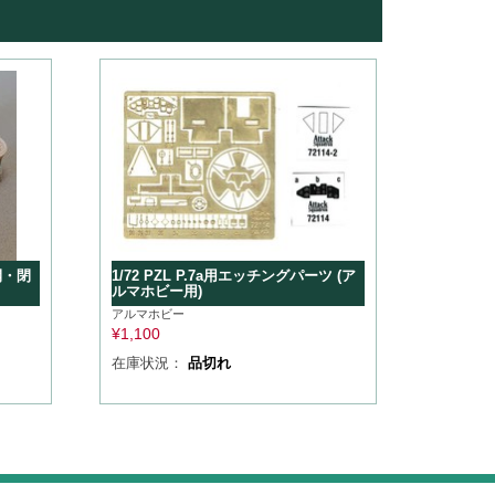
(開・閉
1/72 PZL P.7a用エッチングパーツ (ア
ルマホビー用)
アルマホビー
¥
1,100
在庫状況：
品切れ