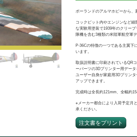
ポーランドのアルマホビーから、
コックピット内やエンジンなど細
な実験用塗装で1939年のクリー
隊機を含む3種類の米陸軍航空軍
P-36Cの特徴の一つである主翼
います。
取扱説明書に印刷されているQR
ーパーツの3Dプリンター用デー
ユーザー自身が家庭用3Dプリン
アップできます。
完成時は全長約121mm、全幅約1
※メーカー都合により入荷予定月
承ください。
注文書をプリント