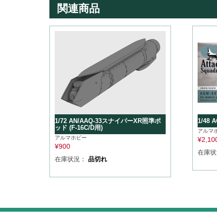
関連商品
1/72 AN/AAQ-33スナイパーXR照準ポ
1/48
ッド (F-16C/D用)
アルマ
アルマホビー
¥
2,10
¥
900
在庫
在庫状況：
品切れ