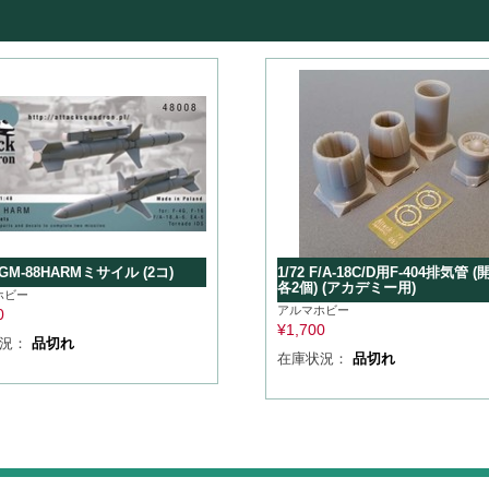
 AGM-88HARMミサイル (2コ)
1/72 F/A-18C/D用F-404排気管 
各2個) (アカデミー用)
ホビー
アルマホビー
0
¥
1,700
状況：
品切れ
在庫状況：
品切れ