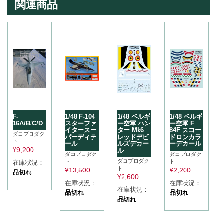
関連商品
F-
1/48 F-104
1/48 ベルギ
1/48 ベルギ
16A/B/C/D
スターファ
ー空軍 ハン
ー空軍 F-
イタースー
ター Mk6
84F スコー
ダコプロダク
パーディテ
レッドデビ
ドロンカラ
ト
ール
ルズデカー
ーデカール
¥
9,200
ル
ダコプロダク
ダコプロダク
ダコプロダク
ト
ト
在庫状況：
ト
¥
13,500
¥
2,200
品切れ
¥
2,600
在庫状況：
在庫状況：
在庫状況：
品切れ
品切れ
品切れ