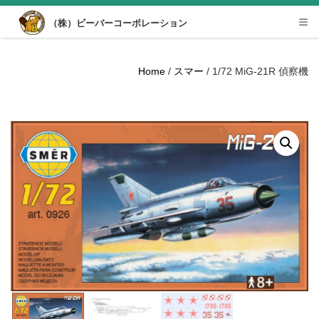
Desktop View
（株）ビーバーコーポレーション
Tog
nav
Home
/
スマー
/ 1/72 MiG-21R 偵察機