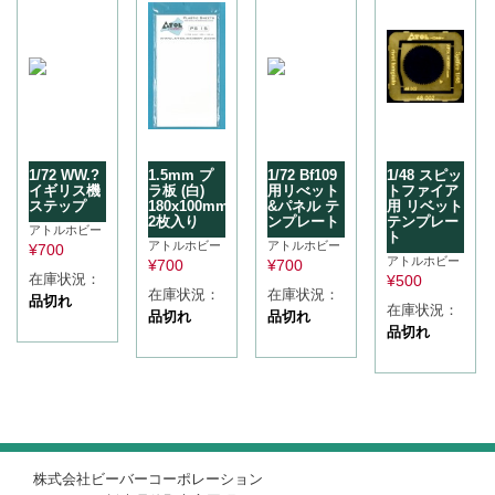
1/72 WW.?
1.5mm プ
1/72 Bf109
1/48 スピッ
イギリス機
ラ板 (白)
用リべット
トファイア
ステップ
180x100mm
&パネル テ
用 リベット
2枚入り
ンプレート
テンプレー
アトルホビー
ト
アトルホビー
アトルホビー
¥
700
アトルホビー
¥
700
¥
700
在庫状況：
¥
500
在庫状況：
在庫状況：
品切れ
在庫状況：
品切れ
品切れ
品切れ
株式会社ビーバーコーポレーション