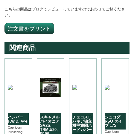
こちらの商品は
ブログでレビューしています
のであわせてご覧くださ
い。
注文書をプリント
関連商品
ハンバー
スキャメル
チェコスロ
シュコダ
F.W.D. 4×4
パイオニア
バキア独立
RSO タイ
SV2S,
機甲旅団ハ
プ 175
Capricorn
TRMU/30,
ードカバー
Capricorn
Publishing
R100