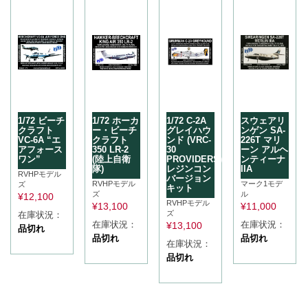
1/72 ビーチ
1/72 ホーカ
1/72 C-2A
スウェアリ
クラフト
ー・ビーチ
グレイハウ
ンゲン SA-
VC-6A “エ
クラフト
ンド (VRC-
226T マリ
アフォース
350 LR-2
30
ーン アルヘ
ワン”
(陸上自衛
PROVIDERS)
ンティーナ
隊)
レジンコン
IIA
RVHPモデル
バージョン
RVHPモデル
マーク1モデ
ズ
キット
ズ
ル
¥
12,100
RVHPモデル
¥
13,100
¥
11,000
ズ
在庫状況：
在庫状況：
在庫状況：
¥
13,100
品切れ
品切れ
品切れ
在庫状況：
品切れ