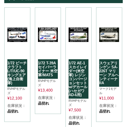
1/72 ビーチ
1/72 T-39A
1/72 AE-1
スウェアリ
クラフト
セイバーラ
スカイレイ
ンゲン SA-
L/T/UC-90
イナー 米空
ダー(米空
226T マリ
キングエア
軍/MATS
軍) レジン
ーン アルヘ
(海上自衛
コンバージ
ンティーナ
RVHPモデル
隊)
ョンセット
IIA
ズ
w/デカール
RVHPモデル
マーク1モデ
¥
13,400
(ハセガワ
ズ
ル
AD-6用)
在庫状況：
¥
12,100
¥
11,000
RVHPモデル
品切れ
ズ
在庫状況：
在庫状況：
¥
7,500
品切れ
品切れ
在庫状況：
品切れ