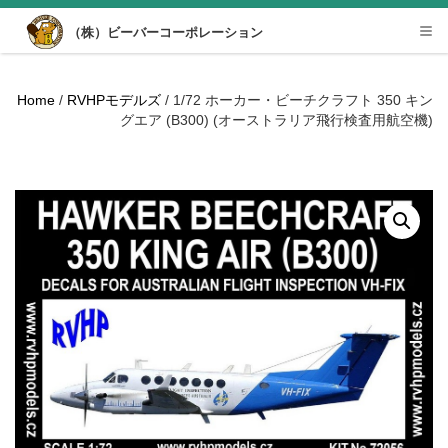
Desktop View
（株）ビーバーコーポレーション
Tog
nav
Home
/
RVHPモデルズ
/ 1/72 ホーカー・ビーチクラフト 350 キン
グエア (B300) (オーストラリア飛行検査用航空機)